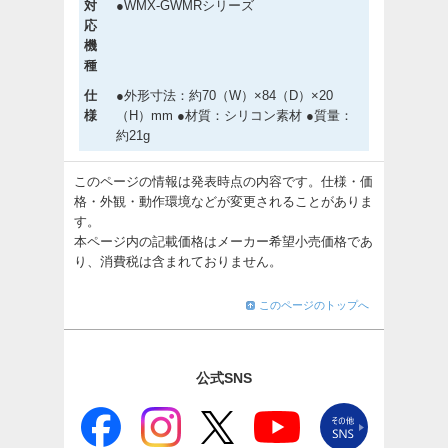
対
●WMX-GWMRシリーズ
応
機
種
仕
●外形寸法：約70（W）×84（D）×20
様
（H）mm ●材質：シリコン素材 ●質量：
約21g
このページの情報は発表時点の内容です。仕様・価
格・外観・動作環境などが変更されることがありま
す。
本ページ内の記載価格はメーカー希望小売価格であ
り、消費税は含まれておりません。
このページのトップへ
公式SNS