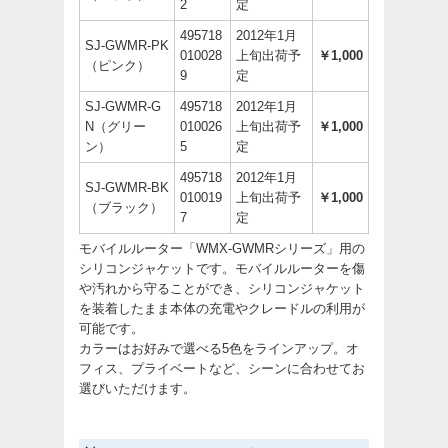
2
定
495718
2012年1月
SJ-GWMR-PK
010028
上旬出荷予
￥1,000
（ピンク）
9
定
SJ-GWMR-G
495718
2012年1月
N（グリー
010026
上旬出荷予
￥1,000
ン）
5
定
495718
2012年1月
SJ-GWMR-BK
010019
上旬出荷予
￥1,000
（ブラック）
7
定
モバイルルーター「
WMX-GWMRシリーズ
」用の
シリコンジャケットです。モバイルルーターを傷
や汚れから守ることができ、シリコンジャケット
を装着したまま本体の充電やクレードルの利用が
可能です。
カラーはお好みで選べる5色をラインアップ。オ
フィス、プライベートなど、シーンに合わせてお
選びいただけます。