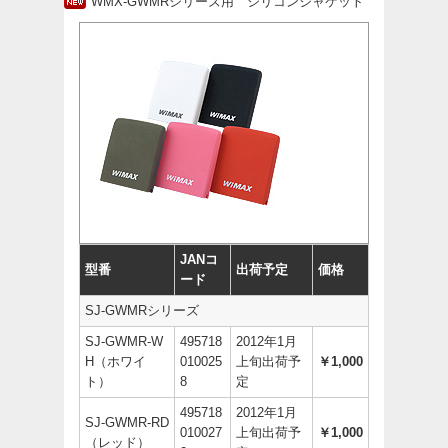
WMX-GWMRシリーズ用 シリコンジャケット
JANコ
型番
出荷予定
価格
ード
SJ-GWMRシリーズ
SJ-GWMR-W
495718
2012年1月
H（ホワイ
010025
上旬出荷予
￥1,000
ト）
8
定
495718
2012年1月
SJ-GWMR-RD
010027
上旬出荷予
￥1,000
（レッド）