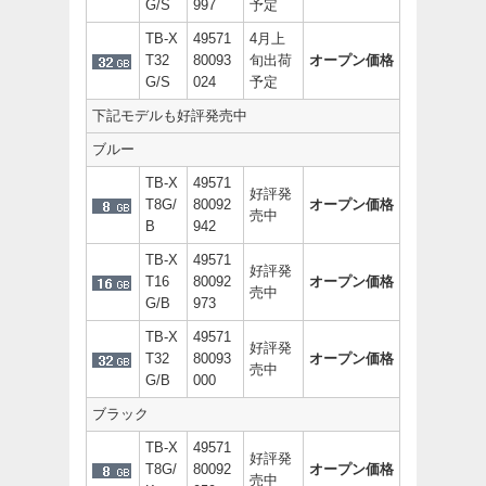
G/S
997
予定
TB-X
49571
4月上
T32
80093
旬出荷
オープン価格
G/S
024
予定
下記モデルも好評発売中
ブルー
TB-X
49571
好評発
T8G/
80092
オープン価格
売中
B
942
TB-X
49571
好評発
T16
80092
オープン価格
売中
G/B
973
TB-X
49571
好評発
T32
80093
オープン価格
売中
G/B
000
ブラック
TB-X
49571
好評発
T8G/
80092
オープン価格
売中