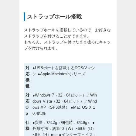
ストラップホール搭載
ストラップホールを搭載しているので、お好きな
ストラップを付けることができます。
もちろん、ストラップを付けたまま後ろにキャッ
プを付けられます。
対
●USBポートを搭載するDOS/Vマシ
応
ン ●Apple Macintoshシリーズ
機
種
対
●Windows 7（32・64ビット）／Win
応
dows Vista（32・64ビット）／Wind
O
ows XP（SP3以降） ●Mac OS X 1
S
0.4以降
仕
●質量：約12g（梱包時：約19g） ●
様
外形寸法：約18.0（W）×69.6（D）
×8.6（H）mm ●インターフェイス：