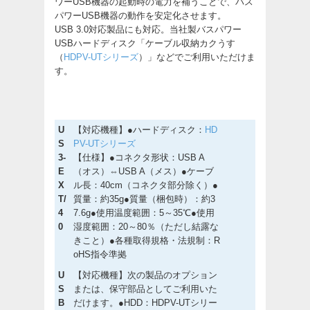
ワーUSB機器の起動時の電力を補うことで、バス
パワーUSB機器の動作を安定化させます。
USB 3.0対応製品にも対応。当社製バスパワー
USBハードディスク「ケーブル収納カクうす
（
HDPV-UTシリーズ
）」などでご利用いただけま
す。
U
【対応機種】●ハードディスク：
HD
S
PV-UTシリーズ
3-
【仕様】●コネクタ形状：USB A
E
（オス）⇔USB A（メス）●ケーブ
X
ル長：40cm（コネクタ部分除く）●
T/
質量：約35g●質量（梱包時）：約3
4
7.6g●使用温度範囲：5～35℃●使用
0
湿度範囲：20～80％（ただし結露な
きこと）●各種取得規格・法規制：R
oHS指令準拠
U
【対応機種】次の製品のオプション
S
または、保守部品としてご利用いた
B
だけます。●HDD：HDPV-UTシリー