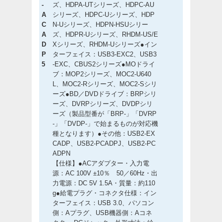
-
ズ、HDPA-UTシリーズ、HDPC-AU
A
シリーズ、HDPC-Uシリーズ、HDP
C
N-Uシリーズ、HDPN-HSUシリー
A
ズ、HDPR-Uシリーズ、RHDM-US/E
D
Xシリーズ、RHDM-Uシリーズ●イン
P
ターフェイス：USB3-EXC2、USB3
5
-EXC、CBUS2シリーズ●MOドライ
ブ：MOP2シリーズ、MOC2-U640
L、MOC2-Rシリーズ、MOC2-Sシリ
ーズ●BD／DVDドライブ：BRPシリ
ーズ、DVRPシリーズ、DVDPシリ
ーズ（製品型番が「BRP-」「DVRP
-」「DVDP-」で始まるものが対応機
種となります）●その他：USB2-EX
CADP、USB2-PCADPJ、USB2-PC
ADPN
【仕様】●ACアダプター・入力電
源：AC 100V ±10％ 50／60Hz・出
力電源：DC 5V 1.5A・質量：約110
g●給電プラグ・コネクタ仕様：イン
ターフェイス：USB 3.0、パソコン
側：Aプラグ、USB機器側：Aコネ