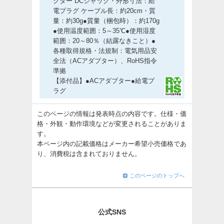
クター DCジャック・外形寸法：給
電プラグ ケーブル長：約20cm・質
量：約30g●質量（梱包時）：約170g
●使用温度範囲：5～35℃●使用湿度
範囲：20～80％（結露なきこと）●
各種取得規格・法規制：電気用品安
全法（ACアダプター）、RoHS指令
準拠
【添付品】●ACアダプター●給電プ
ラグ
このページの情報は発表時点の内容です。仕様・価
格・外観・動作環境などが変更されることがありま
す。
本ページ内の記載価格はメーカー希望小売価格であ
り、消費税は含まれておりません。
このページのトップへ
公式SNS