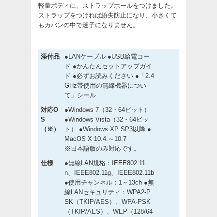
軽量ボディに、ストラップホールをつけました。
ストラップをつければ紛失防止になり、小さくて
もカバンの中で迷子になりません。
添付品
●LANケーブル ●USB給電コー
ド ●かんたんセットアップガイ
ド ●必ずお読みください ●「2.4
GHz帯使用の無線機器につい
て」シール
対応O
●Windows 7（32・64ビット）
S
●Windows Vista（32・64ビッ
（※）
ト） ●Windows XP SP3以降 ●
MacOS X 10.4.～10.7
※日本語版のみ対応です。
仕様
●無線LAN規格：IEEE802.11
n、IEEE802.11g、IEEE802.11b
●使用チャンネル：1～13ch ●無
線LANセキュリティ：WPA2-P
SK（TKIP/AES）、WPA-PSK
（TKIP/AES）、WEP（128/64