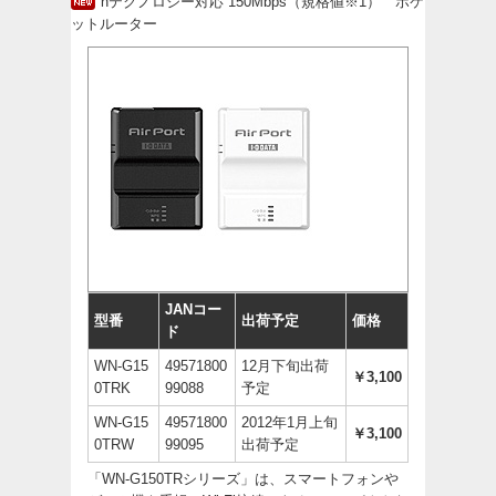
nテクノロジー対応 150Mbps（規格値※1） ポケ
ットルーター
JANコー
型番
出荷予定
価格
ド
WN-G15
49571800
12月下旬出荷
￥3,100
0TRK
99088
予定
WN-G15
49571800
2012年1月上旬
￥3,100
0TRW
99095
出荷予定
「WN-G150TRシリーズ」は、スマートフォンや