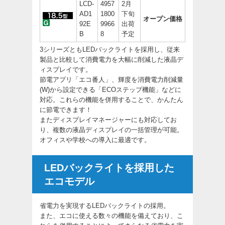
LCD-
4957
2月
AD1
1800
下旬
オープン価格
92E
9966
出荷
B
8
予定
3シリーズともLEDバックライトを採用し、従来
製品と比較して消費電力を大幅に削減した液晶デ
ィスプレイです。
節電アプリ「エコ番人」、輝度を消費電力削減量
(W)から設定できる「ECOステップ機能」などに
対応。これらの機能を併用することで、かんたん
に節電できます！
またディスプレイマネージャーにも対応してお
り、複数の液晶ディスプレイの一括管理が可能。
オフィスや学校への導入に最適です。
LEDバックライトを採用した
エコモデル
省電力を実現するLEDバックライトの採用。
また、エコに使える数々の機能を備えており、こ