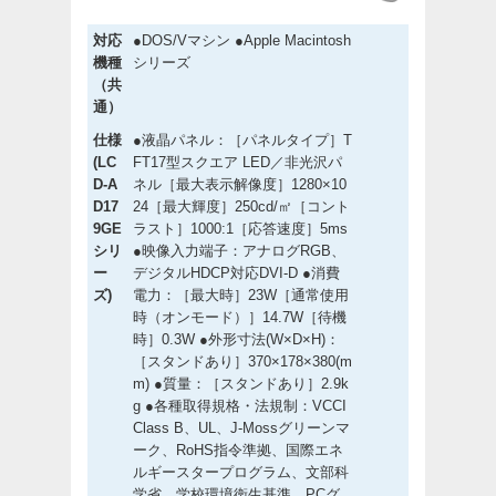
対応
●DOS/Vマシン ●Apple Macintosh
機種
シリーズ
（共
通）
仕様
●液晶パネル：［パネルタイプ］T
(LC
FT17型スクエア LED／非光沢パ
D-A
ネル［最大表示解像度］1280×10
D17
24［最大輝度］250cd/㎡［コント
9GE
ラスト］1000:1［応答速度］5ms
シリ
●映像入力端子：アナログRGB、
ー
デジタルHDCP対応DVI-D ●消費
ズ)
電力：［最大時］23W［通常使用
時（オンモード）］14.7W［待機
時］0.3W ●外形寸法(W×D×H)：
［スタンドあり］370×178×380(m
m) ●質量：［スタンドあり］2.9k
g ●各種取得規格・法規制：VCCI
Class B、UL、J-Mossグリーンマ
ーク、RoHS指令準拠、国際エネ
ルギースタープログラム、文部科
学省 学校環境衛生基準、PCグ