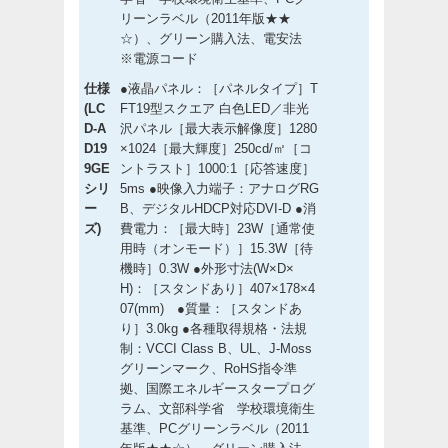
リーンラベル（2011年版★★
☆）、グリーン購入法、電安法
※電源コード
仕様
●液晶パネル：［パネルタイプ］T
(LC
FT19型スクエア 白色LED／非光
D-A
沢パネル［最大表示解像度］1280
D19
×1024［最大輝度］250cd/㎡［コ
9GE
ントラスト］1000:1［応答速度］
シリ
5ms ●映像入力端子：アナログRG
ー
B、デジタルHDCP対応DVI-D ●消
ズ)
費電力：［最大時］23W［通常使
用時（オンモード）］15.3W［待
機時］0.3W ●外形寸法(W×D×
H)：［スタンドあり］407×178×4
07(mm) ●質量：［スタンドあ
り］3.0kg ●各種取得規格・法規
制：VCCI Class B、UL、J-Moss
グリーンマーク、RoHS指令準
拠、国際エネルギースタープログ
ラム、文部科学省 学校環境衛生
基準、PCグリーンラベル（2011