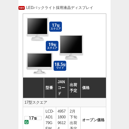
LEDバックライト採用液晶ディスプレイ
JAN
出荷
型番
コー
価格
予定
ド
17型スクエア
LCD-
4957
2月
AD1
1800
下旬
オープン価格
79G
9612
出荷
EW
4
予定