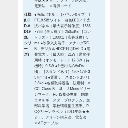
年版★★☆）、グリーン購入法、
電安法 ※電源コード
仕様
●液晶パネル：［パネルタイプ］T
(LC
FT18.5型ワイド 白色LED／非光
D-A
沢パネル［最大表示解像度］1366
D19
×768［最大輝度］250cd/㎡［コン
2E
トラスト］1000:1［応答速度］5
シリ
ms ●映像入力端子：アナログRG
ー
B、デジタルHDCP対応DVI-D ●消
ズ)
費電力：［最大時］21W［通常使
用時（オンモード）］12.3W［待
機時］0.3W ●外形寸法(W×D×
H)：［スタンドあり］450×178×3
57(mm) ●質量：［スタンドあり］
2.8kg ●各種取得規格・法規制：V
CCI Class B、UL、J-Mossグリー
ンマーク、RoHS指令準拠、国際
エネルギースタープログラム、文
部科学省 学校環境衛生基準、P
Cグリーンラベル（2011年版★★
☆）、グリーン購入法、電安法
※ACケーブル