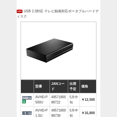
USB 2.0対応 テレビ録画対応ポータブルハードデ
ィスク
JANコー
出荷
型番
価格
ド
予定
AVHD-P
49571800
5月中
￥12,500
500U
98722
旬
AVHD-P
49571800
5月中
￥16,800
1.0U
98739
旬