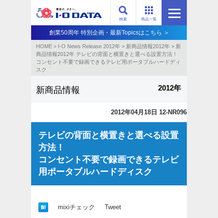
検索
商品一覧
創業50周年 特別企画・最新Topicsはこちら ＞
HOME
>
I-O News Release 2012年
>
新商品情報2012年
>
新
商品情報2012年 テレビの背面と横置きと選べる設置方法！
コンセント不要で録画できるテレビ用ポータブルハードディ
スク
2012年
新商品情報
2012年04月18日 12-NR096
テレビの背面と横置きと選べる設置
方法！
コンセント不要で録画できるテレビ
用ポータブルハードディスク
mixiチェック
Tweet