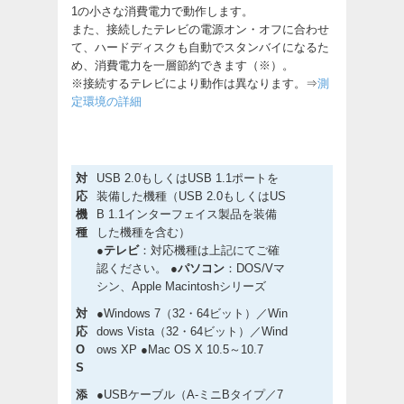
1の小さな消費電力で動作します。
また、接続したテレビの電源オン・オフに合わせ
て、ハードディスクも自動でスタンバイになるた
め、消費電力を一層節約できます（※）。
※接続するテレビにより動作は異なります。⇒
測
定環境の詳細
対
USB 2.0もしくはUSB 1.1ポートを
応
装備した機種（USB 2.0もしくはUS
機
B 1.1インターフェイス製品を装備
種
した機種を含む）
●テレビ
：対応機種は上記にてご確
認ください。
●パソコン
：DOS/Vマ
シン、Apple Macintoshシリーズ
対
●Windows 7（32・64ビット）／Win
応
dows Vista（32・64ビット）／Wind
O
ows XP ●Mac OS X 10.5～10.7
S
添
●USBケーブル（A-ミニBタイプ／7