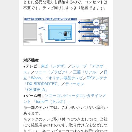
ともに必要な電力も供給するので、コンセントは
不要です。テレビ周りにすっきり配置できます。
対応機種
●テレビ
：
東芝〈レグザ〉
／
シャープ 「アクオ
ス」
／
ソニー〈ブラビア〉
／
三菱〈リアル〉
／
日
立「Wooo」
／
オリオン液晶テレビ
／
DXアンテナ
「DX BRODADTEC」
／
ディーオン
「CANDELA」
●ゲーム機
：
ソニーコンピュータエンタテインメ
ント 「torne™（トルネ）」
※一部のテレビでは、ご利用いただけない場合が
あります。
※フックのテレビ取り付けにつきましては、当社
にて確認済みのものです。取り付け方法などにつ
きまして、各テレビメーカー様へのお問い合わせ