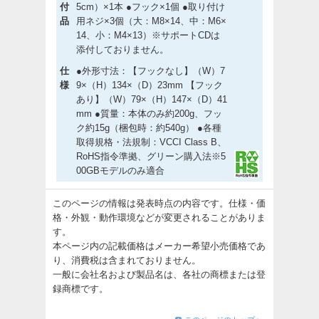
付
5cm）×1本 ●フック×1個 ●取り付け
品
用ネジ×3個（大：M8×14、中：M6×
14、小：M4×13）※サポートCDは
添付しておりません。
仕
●外形寸法：【フックなし】（W）7
様
9×（H）134×（D）23mm 【フック
あり】（W）79×（H）147×（D）41
mm ●質量：本体のみ約200g、フッ
ク約15g（梱包時：約540g） ●各種
取得規格・法規制：VCCI Class B、
RoHS指令準拠、グリーン購入法※5
00GBモデルのみ適合
このページの情報は発表時点の内容です。仕様・価
格・外観・動作環境などが変更されることがありま
す。
本ページ内の記載価格はメーカー希望小売価格であ
り、消費税は含まれておりません。
一般に会社名および製品名は、各社の商標または登
録商標です。