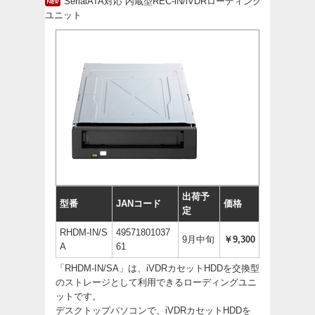
SerialATA対応 内蔵型REC-iN/iVDRローディング
ユニット
出荷予
型番
JANコード
価格
定
RHDM-IN/S
49571801037
9月中旬
￥9,300
A
61
「RHDM-IN/SA」は、iVDRカセットHDDを交換型
のストレージとして利用できるローディングユニ
ットです。
デスクトップパソコンで、iVDRカセットHDDを