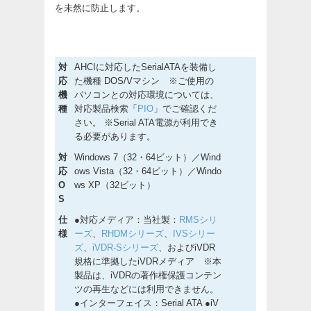
を未然に防止します。
対
AHCIに対応したSerialATAを装備し
応
た機種 DOS/Vマシン ※ご使用の
機
パソコンとの対応環境については、
種
対応製品検索「
PIO
」でご確認くだ
さい。 ※Serial ATA電源が利用でき
る必要があります。
対
Windows 7（32・64ビット）／Wind
応
ows Vista（32・64ビット）／Windo
O
ws XP（32ビット）
S
仕
●対応メディア：当社製：
RMSシリ
様
ーズ
、
RHDMシリーズ
、
IVSシリー
ズ
、
iVDR-Sシリーズ
、およびiVDR
規格に準拠したiVDRメディア ※本
製品は、iVDRの著作権保護コンテン
ツの再生などには利用できません。
●インターフェイス：Serial ATA ●iV