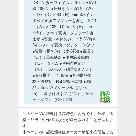
DRインターフェイス： Serial ATA仕
様 26ピン ●外形寸法：約149（W）
× 183（D）× 43（H）mm ※5イン
チベイ変換アダプターを含む 約10
2（W）× 183（D）× 26（H）mm
※5インチベイ変換アダプターを含
まず ●質量（本体のみ）：約560g※
5インチベイ変換アダプターを含む
●質量（梱包時）：約876g ●電源：
PCより電源供給 ●使用温度範囲
（℃）：5～35 ●使用湿度範囲
（％）：30～60 （結露なきこと）
●保証期間：1年保証 ●各種取得規
格・法規制：RoHS指令準拠 ●添付
品：SerialATAケーブル（約50c
m）、取り付けネジ（4個）、サポ
ートソフト（CD-ROM）
このページの情報は発表時点の内容です。仕様・価
格・外観・動作環境などが変更されることがありま
す。
本ページ内の記載価格はメーカー希望小売価格であ