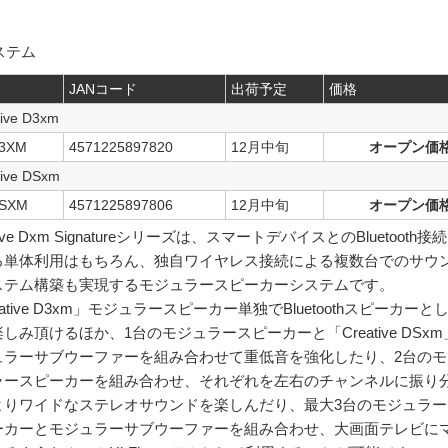
ステム
JANコード
出荷予定
価格
tive D3xm
D3XM
4571225897820
12月中旬
オープン価
tive DSxm
DSXM
4571225897806
12月中旬
オープン価
tive Dxm Signatureシリーズは、スマートデバイスとのBluetooth接続
る単体利用はもちろん、独自ワイヤレス接続による複数台でのサウ
ステム構築も実現するモジュラースピーカーシステムです。
eative D3xm」モジュラースピーカー単独でBluetoothスピーカーと
しみ頂けるほか、1台のモジュラースピーカーと「Creative DSxm
ュラーサブウーファーを組み合わせて重低音を強化したり、2台のモ
ラースピーカーを組み合わせ、それぞれを左右のチャンネルに振り
よりワイドなステレオサウンドを楽しんだり、最大3台のモジュラー
ーカーとモジュラーサブウーファーを組み合わせ、大画面テレビに