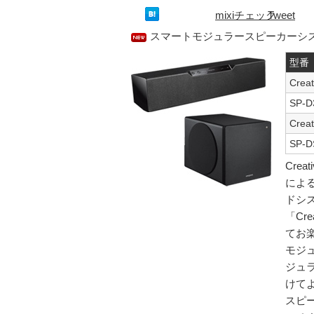
mixiチェック
Tweet
スマートモジュラースピーカーシ
型番
Crea
SP-
Crea
SP-
Crea
によ
ドシ
「Cr
てお楽
モジ
ジュ
けて
スピ