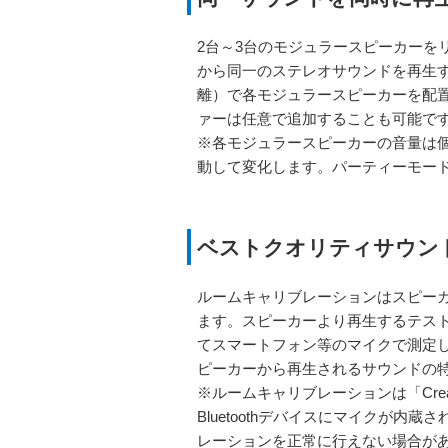
2台～3台のモジュラースピーカーを
から同一のステレオサウンドを再生す
離）で各モジュラースピーカーを配
ァーは任意で追加することも可能で
※各モジュラースピーカーの音量は
動して変化します。パーティーモー
ベストクオリティサウン
ルームキャリブレーションはスピー
ます。スピーカーより再生するテス
てスマートフォン等のマイクで測定
ピーカーから再生されるサウンドの
※ルームキャリブレーションは「Crea
Bluetoothデバイスにマイクが
レーションを正常に行えない場合が