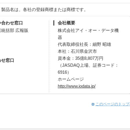
、製品名は、各社の登録商標または商標です。
い合わせ窓口
会社概要
統括部 広報販
株式会社アイ・オー・データ機
器
代表取締役社長：細野 昭雄
本社：石川県金沢市
資本金：35億8,807万円
わせ窓口
（JASDAQ上場、証券コード：
6916）
ホームページ
http://www.iodata.jp/
このページのトップ