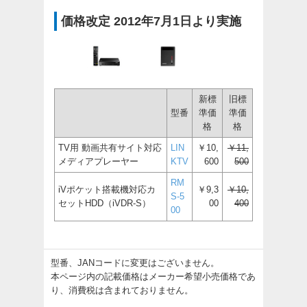
価格改定 2012年7月1日より実施
新標
旧標
型番
準価
準価
格
格
TV用 動画共有サイト対応
LIN
￥10,
￥11,
メディアプレーヤー
KTV
600
500
RM
iVポケット搭載機対応カ
￥9,3
￥10,
S-5
セットHDD（iVDR-S）
00
400
00
型番、JANコードに変更はございません。
本ページ内の記載価格はメーカー希望小売価格であ
り、消費税は含まれておりません。