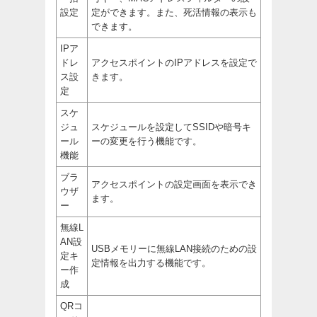
設定
定ができます。また、死活情報の表示も
できます。
IPア
ドレ
アクセスポイントのIPアドレスを設定で
ス設
きます。
定
スケ
ジュ
スケジュールを設定してSSIDや暗号キ
ール
ーの変更を行う機能です。
機能
ブラ
アクセスポイントの設定画面を表示でき
ウザ
ます。
ー
無線L
AN設
USBメモリーに無線LAN接続のための設
定キ
定情報を出力する機能です。
ー作
成
QRコ