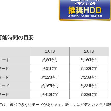
可能時間の目安
1.0TB
2.0TB
pモード
約80時間
約160時間
モード
約91時間
約182時間
モード
約129時間
約258時間
モード
約167時間
約334時間
モード
約418時間
約836時間
ては、選択できないモードがあります。詳しくはビデオカメラの説