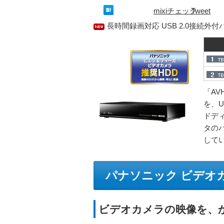
mixiチェック
Tweet
長時間録画対応 USB 2.0接続
「AV
を、
ドデ
タの
して
パナソニック ビデオ
ビデオカメラの映像を、