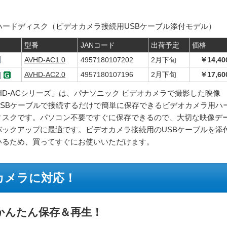
外付ハードディスク（ビデオカメラ接続用USBケーブル添付モデル）
型番
JANコード
出荷予定
価格
AVHD-AC1.0
4957180107202
2月下旬
￥14,40
AVHD-AC2.0
4957180107196
2月下旬
￥17,60
HD-ACシリーズ」は、パナソニック ビデオカメラで撮影した映像
USBケーブルで接続するだけで簡単に保存できるビデオカメラ用ハ
ィスクです。パソコン不要ですぐに保存できるので、大切な映像デ
バックアップに最適です。ビデオカメラ接続用のUSBケーブルを添
いるため、買ってすぐにお使いいただけます。
カメラに対応！
かんたん保存＆再生！