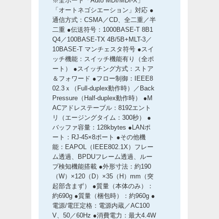
※全ポート「Auto MDI/MDI-X」
「オートネゴシエーション」対応 ●
通信方式：CSMA／CD、全二重／半
二重 ●伝送符号：1000BASE-T 8B1
Q4／100BASE-TX 4B/5B+MLT-3／
10BASE-T マンチェスタ符号 ●スイ
ッチ機能：スイッチ機能有り（全ポ
ート） ●スイッチング方式：ストア
＆フォワード ●フロー制御：IEEE8
02.3ｘ（Full-duplex動作時）／Back
Pressure（Half-duplex動作時） ●M
ACアドレステーブル：8192エント
リ（エージングタイム：300秒） ●
バッファ容量：128kbytes ●LANポ
ート：RJ-45×8ポート ●その他機
能：EAPOL（IEEE802.1X）フレー
ム透過、BPDUフレーム透過、ルー
プ検知機能搭載 ●外形寸法：約190
（W）×120（D）×35（H）mm（突
起部含まず） ●質量（本体のみ）：
約690g ●質量（梱包時）：約960g ●
電源/電圧定格：電源内蔵／AC100
V、50／60Hz ●消費電力：最大4.4W