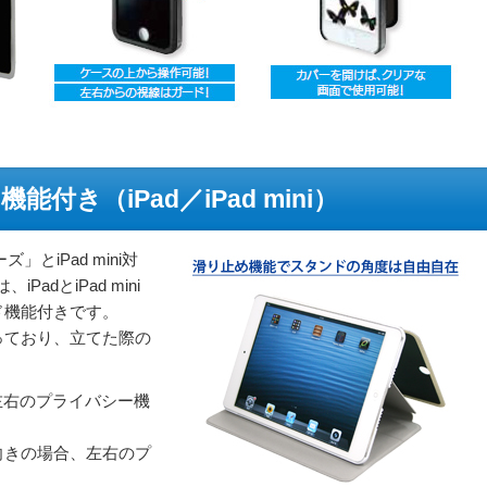
付き（iPad／iPad mini）
ズ」とiPad mini対
PadとiPad mini
ド機能付きです。
っており、立てた際の
左右のプライバシー機
ルは横向きの場合、左右のプ