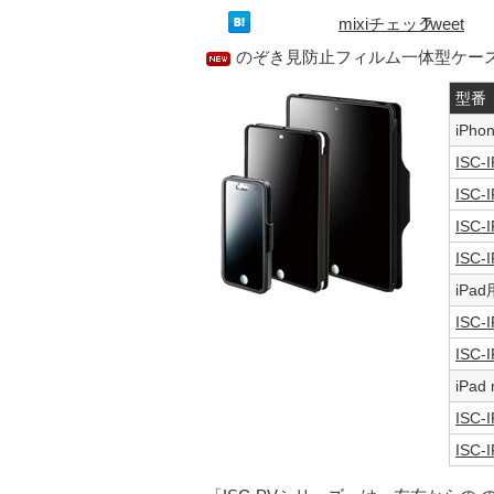
mixiチェック
Tweet
のぞき見防止フィルム一体型ケー
型番
iPho
ISC-
ISC-
ISC-
ISC-
iPad
ISC-
ISC-
iPad
ISC-
ISC-