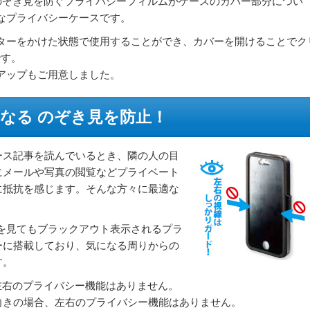
の のぞき見を防ぐプライバシーフィルムがケースのカバー部分につい
なプライバシーケースです。
ターをかけた状態で使用することができ、カバーを開けることでク
です。
アップもご用意しました。
なる のぞき見を防止！
ース記事を読んでいるとき、隣の人の目
にメールや写真の閲覧などプライベート
に抵抗を感じます。そんな方々に最適な
面を見てもブラックアウト表示されるプラ
ーに搭載しており、気になる周りからの
す。
、左右のプライバシー機能はありません。
デルは横向きの場合、左右のプライバシー機能はありません。