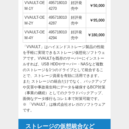
VVAULT-OE
495718010
好評発
￥50,000
M-1Y
4270
売中
VVAULT-OE
495718010
好評発
￥95,000
M-2Y
4287
売中
VVAULT-OE
495718010
好評発
￥180,000
M-4Y
4294
売中
「VVAULT」はハイエンドストレージ製品の性能
を手軽に実現できるストレージ仮想化ソフトウェ
アです。VVAULTを既存のサーバーにインストー
ルすれば、USB HDDやサーバー・NASなど複数
のストレージを1つのドライブとして統合するこ
とで、ストレージ資産を有効に活用できます。
また ストレージの統合だけでなく、バックアップ
や災害や事故発生時にデータを確保するBCP対策
（事業の継続）としてのクラウドバックアップ、
面倒なデータ移行もコレ１本で対策可能です。
※ 「VVAULT」は株式会社オレガのソフトウェア
です。
ストレージの仮想統合など