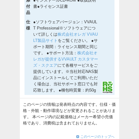
添
●インストールCD-ROM ●取扱説明
付
書●ライセンス証書
品
仕
●ソフトウェアバージョン：VVAUL
様
T Professional※ソフトウェアにつ
いて詳しくは
株式会社オレガ VVAU
LT製品サイト
をご覧ください。 ●サ
ポート期間：ライセンス期間と同じ
です。 ●サポート方法：
株式会社オ
レガが提供するVVAULT カスタマー
ズ・スクエア
にて各種サービスをご
提供しています。※当社対応NAS製
品にインストールしてご利用いただ
く場合は、当社サポート窓口でも対
応致します。 ●梱包時質量：約50g
このページの情報は発表時点の内容です。仕様・価
格・外観・動作環境などが変更されることがありま
す。 本ページ内の記載価格はメーカー希望小売価
格であり、消費税は含まれておりません。
このページのトップへ