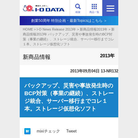
検索
商品一覧
創業50周年 特別企画・最新Topicsはこちら ＞
HOME
>
I-O News Release 2013年
>
新商品情報2013年
>
新
商品情報2013年 バックアップ、災害や事故発生時のBCP対
策（事業の継続）、ストレージ統合、サーバー移行までコレ
１本。ストレージ仮想化ソフト
2013年
新商品情報
2013年09月04日 13-NR132
バックアップ、災害や事故発生時の
BCP対策（事業の継続）、ストレー
ジ統合、サーバー移行までコレ１
本。ストレージ仮想化ソフト
mixiチェック
Tweet