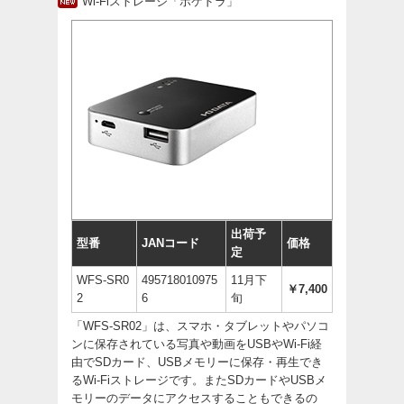
Wi-Fiストレージ「ポケドラ」
出荷予
型番
JANコード
価格
定
WFS-SR0
495718010975
11月下
￥7,400
2
6
旬
「WFS-SR02」は、スマホ・タブレットやパソコ
ンに保存されている写真や動画をUSBやWi-Fi経
由でSDカード、USBメモリーに保存・再生でき
るWi-Fiストレージです。またSDカードやUSBメ
モリーのデータにアクセスすることもできるの