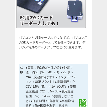
パソコンとUSBケーブルでつなげば、パソコン用
のSDカードリーダーとしても使用できます。デ
ジカメ写真のバックアップなどに役立ちます。
仕
●質量：約125g(本体のみ) ●外形寸
様
法：約60（W）×81（D）×22（H）
mm（突起部含まず）●インターフェ
イス：USB 2.0／1.1 ●電源電圧：D
C5V 1.5A（IN）／1A（OUT）●使用
温度範囲（℃）：5～35 ●使用湿度
範囲（％）：45～85(結露しないこ
と) ●保証期間：1年保証 ●各種取得
規格：RoHS指令準拠、電波法