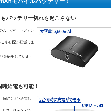
00mAhモバイルバッテリー！
にもバッテリー切れを起こさない
容量で、スマートフォン
起こす心配が軽減しま
ン電池を採用しています
。
同時給電も可能！
で、同時に2台給電し
なので、iPadなどの