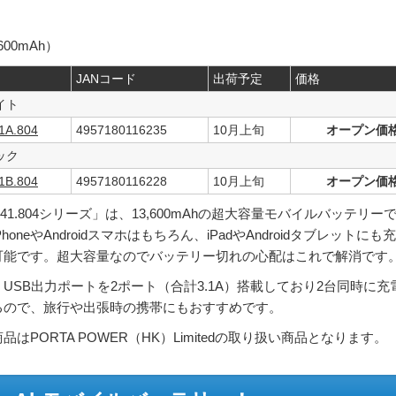
00mAh）
JANコード
出荷予定
価格
イト
1A.804
4957180116235
10月上旬
オープン価
ック
1B.804
4957180116228
10月上旬
オープン価
541.804シリーズ」は、13,600mAhの超大容量モバイルバッテリー
PhoneやAndroidスマホはもちろん、iPadやAndroidタブレットにも充
可能です。超大容量なのでバッテリー切れの心配はこれで解消です
USB出力ポートを2ポート（合計3.1A）搭載しており2台同時に充
るので、旅行や出張時の携帯にもおすすめです。
品はPORTA POWER（HK）Limitedの取り扱い商品となります。