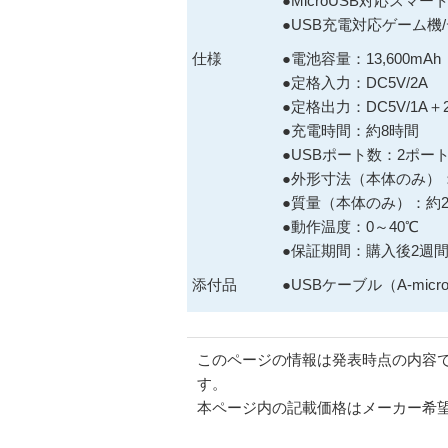
●MicroUSB対応スマ
●USB充電対応ゲーム機
仕様
●電池容量：13,600mAh
●定格入力：DC5V/2A
●定格出力：DC5V/1A＋2
●充電時間：約8時間
●USBポート数：2ポー
●外形寸法（本体のみ）：71
●質量（本体のみ）：約24
●動作温度：0～40℃
●保証期間：購入後2週
添付品
●USBケーブル（A-mi
このページの情報は発表時点の内容
す。
本ページ内の記載価格はメーカー希