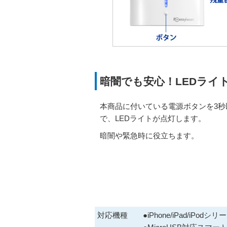
暗闇でも安心！LEDライ
本商品に付いている電源ボタンを3秒
で、LEDライトが点灯します。
暗闇や緊急時に役立ちます。
対応機種
●iPhone/iPad/iPodシリ