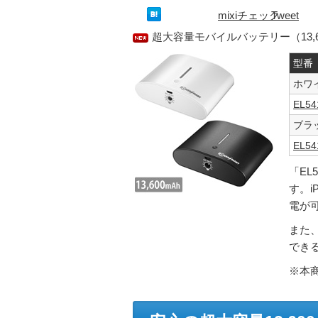
mixiチェック
Tweet
超大容量モバイルバッテリー（13,6
型番
ホワ
EL54
ブラ
EL54
「EL
す。i
電が
また、
でき
※本商