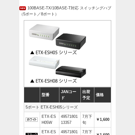
100BASE-TX/10BASE-T対応 スイッチングハブ
（5ポート／8ポート）
JANコー
出荷
型番
価格
ド
予定
5ポート ETX-ESH05シリーズ
ETX-ES
49571801
7月下
￥1,600
H05W
13357
旬
ETX-ES
49571801
7月下
￥1,600