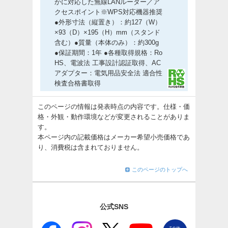
かに対応した無線LANルーター／ア
クセスポイント※WPS対応機器推奨
●外形寸法（縦置き）：約127（W）
×93（D）×195（H）mm（スタンド
含む）●質量（本体のみ）：約300g
●保証期間：1年 ●各種取得規格：Ro
HS、電波法 工事設計認証取得、AC
アダプター：電気用品安全法 適合性
検査合格書取得
このページの情報は発表時点の内容です。仕様・価
格・外観・動作環境などが変更されることがありま
す。
本ページ内の記載価格はメーカー希望小売価格であ
り、消費税は含まれておりません。
このページのトップへ
公式SNS