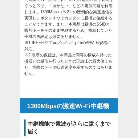
ぐっと広げ、「届かない」などの電波問題を解消
します。1300Mbps（※2）の圧倒的な高速通信を
実現し、ボタン１つでカンタンに親機と接続する
ことができます。また、本商品は親機のSSIDと
暗号キーをそのまま中継するため、接続していた
子機の再設定は必要ありません。
※1 IEEE802.11ac／n／a／g／bの全Wi-Fi規格に
対応。
※2 表示の数値は、本商品と同等の構成を持った
機器との通信を行ったときの理論上の最大値であ
り、実際のデータ転送速度を示すものではありま
せん。
1300Mbpsの激速Wi-Fi中継機
中継機能で電波がさらに遠くまで
届く