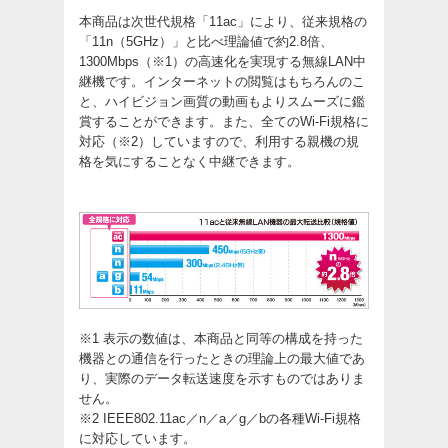
本商品は次世代規格「11ac」により、従来規格の
「11n（5GHz）」と比べ理論値で約2.8倍、
1300Mbps（※1）の高速化を実現する無線LAN中
継機です。インターネットの閲覧はもちろんのこ
と、ハイビジョン画質の動画もよりスムーズに鑑
賞することができます。また、全てのWi-Fi規格に
対応（※2）していますので、利用する親機の規
格を気にすることなく中継できます。
※1 表示の数値は、本商品と同等の構成を持った
機器との通信を行ったときの理論上の最大値であ
り、実際のデータ転送速度を示すものではありま
せん。
※2 IEEE802.11ac／n／a／g／bの各種Wi-Fi規格
に対応しています。