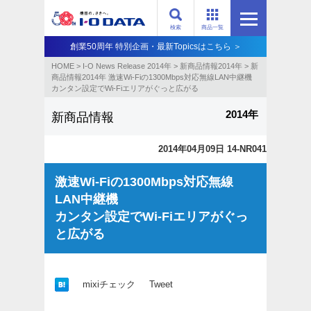
検索
商品一覧
創業50周年 特別企画・最新Topicsはこちら ＞
HOME
>
I-O News Release 2014年
>
新商品情報2014年
>
新
商品情報2014年 激速Wi-Fiの1300Mbps対応無線LAN中継機
カンタン設定でWi-Fiエリアがぐっと広がる
2014年
新商品情報
2014年04月09日 14-NR041
激速Wi-Fiの1300Mbps対応無線
LAN中継機
カンタン設定でWi-Fiエリアがぐっ
と広がる
mixiチェック
Tweet