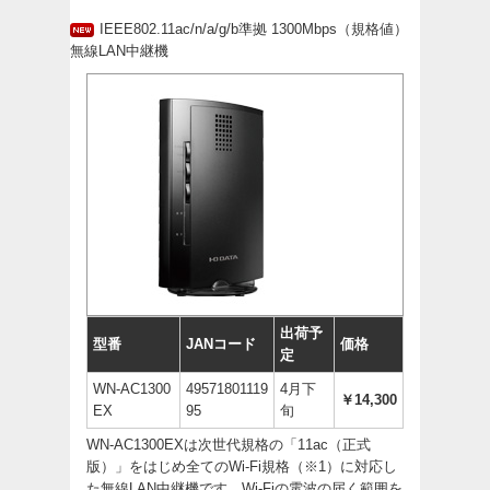
IEEE802.11ac/n/a/g/b準拠 1300Mbps（規格値）
無線LAN中継機
出荷予
型番
JANコード
価格
定
WN-AC1300
49571801119
4月下
￥14,300
EX
95
旬
WN-AC1300EXは次世代規格の「11ac（正式
版）」をはじめ全てのWi-Fi規格（※1）に対応し
た無線LAN中継機です。Wi-Fiの電波の届く範囲を