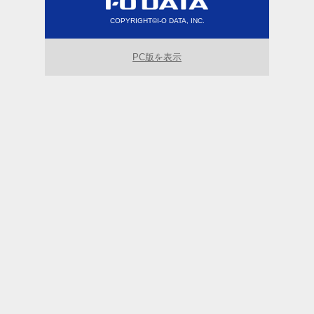
COPYRIGHT©I-O DATA, INC.
PC版を表示