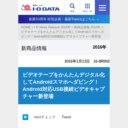
検索
商品一覧
創業50周年 特別企画・最新Topicsはこちら ＞
HOME
>
I-O News Release 2016年
>
新商品情報 2016年
>
ビデオテープをかんたんデジタル化してAndroidスマホへダ
ビング！Android対応USB接続ビデオキャプチャー新登場
2016年
新商品情報
2016年1月13日 16-NR002
ビデオテープをかんたんデジタル化
してAndroidスマホへダビング！
Android対応USB接続ビデオキャプ
チャー新登場
mixiチェック
Tweet