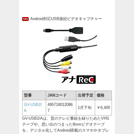
Android対応USB接続ビデオキャプチャー
型番
JANコード
出荷予定
価格
GV-USB2/
495718012086
1月下旬
￥6,400
A
7
GV-USB2/Aは、昔のテレビ番組を録りためたVHS
テープや、思い出のつまった8mmビデオテープ
を、デジタル化してAndroid搭載のスマホやタブレ