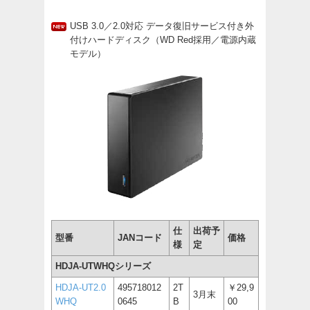
USB 3.0／2.0対応 データ復旧サービス付き外
付けハードディスク（WD Red採用／電源内蔵
モデル）
仕
出荷予
型番
JANコード
価格
様
定
HDJA-UTWHQシリーズ
HDJA-UT2.0
495718012
2T
￥29,9
3月末
WHQ
0645
B
00