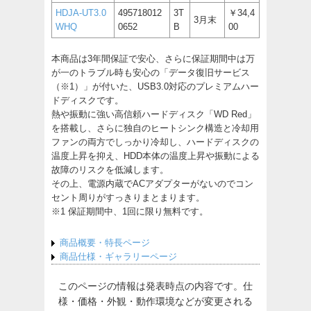
HDJA-UT3.0
495718012
3T
￥34,4
3月末
WHQ
0652
B
00
本商品は3年間保証で安心、さらに保証期間中は万
が一のトラブル時も安心の「データ復旧サービス
（※1）」が付いた、USB3.0対応のプレミアムハー
ドディスクです。
熱や振動に強い高信頼ハードディスク「WD Red」
を搭載し、さらに独自のヒートシンク構造と冷却用
ファンの両方でしっかり冷却し、ハードディスクの
温度上昇を抑え、HDD本体の温度上昇や振動による
故障のリスクを低減します。
その上、電源内蔵でACアダプターがないのでコン
セント周りがすっきりまとまります。
※1 保証期間中、1回に限り無料です。
商品概要・特長ページ
商品仕様・ギャラリーページ
このページの情報は発表時点の内容です。仕
様・価格・外観・動作環境などが変更される