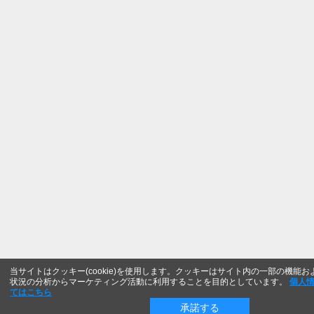
当サイトはクッキー(cookie)を使用します。クッキーはサイト内の一部の機能
状況の分析からマーケティング活動に利用することを目的としています。
個人
てはこちら
承諾する