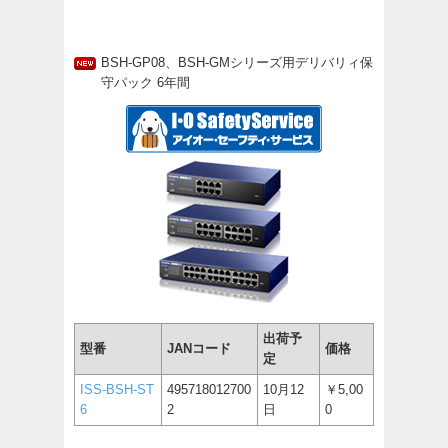
BSH-GP08、BSH-GMシリーズ用デリバリィ保
守パック 6年間
出荷予
型番
JANコード
価格
定
ISS-BSH-ST
495718012700
10月12
￥5,00
6
2
日
0