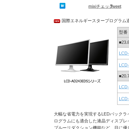
mixiチェック
Tweet
国際エネルギースタープログラム
型番
■2
LCD
LCD
■2
LCD
LCD
大幅な省電力を実現するLEDバック
ログラムにも適合した液晶ディスプレ
ブルーリダクション機能など、目に優