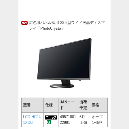
広色域パネル採用 23.8型ワイド液晶ディスプ
レイ「PhotoCrysta」
JANコー
出荷
型番
仕様
価格
ド
予定
LCD-HC24
49571801
6月
オープ
1XDB
22991
上旬
ン価格