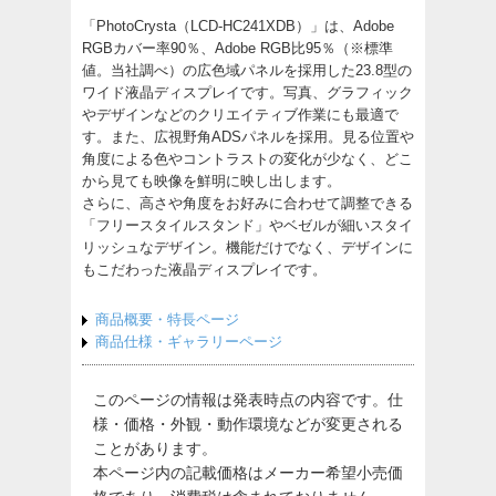
「PhotoCrysta（LCD-HC241XDB）」は、Adobe
RGBカバー率90％、Adobe RGB比95％（※標準
値。当社調べ）の広色域パネルを採用した23.8型の
ワイド液晶ディスプレイです。写真、グラフィック
やデザインなどのクリエイティブ作業にも最適で
す。また、広視野角ADSパネルを採用。見る位置や
角度による色やコントラストの変化が少なく、どこ
から見ても映像を鮮明に映し出します。
さらに、高さや角度をお好みに合わせて調整できる
「フリースタイルスタンド」やベゼルが細いスタイ
リッシュなデザイン。機能だけでなく、デザインに
もこだわった液晶ディスプレイです。
商品概要・特長ページ
商品仕様・ギャラリーページ
このページの情報は発表時点の内容です。仕
様・価格・外観・動作環境などが変更される
ことがあります。
本ページ内の記載価格はメーカー希望小売価