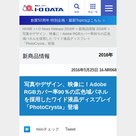
検索
商品一覧
創業50周年 特別企画・最新Topicsはこちら ＞
HOME
>
I-O News Release 2016年
>
新商品情報 2016年
>
写真やデザイン、映像に！Adobe RGBカバー率90％の広色
域パネルを採用した ワイド液晶ディスプレイ
「PhotoCrysta」登場
2016年
新商品情報
2016年5月25日 16-NR068
写真やデザイン、映像に！Adobe
RGBカバー率90％の広色域パネル
を採用したワイド液晶ディスプレイ
「PhotoCrysta」登場
mixiチェック
Tweet