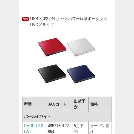
USB 3.0/2.0対応 バスパワー駆動ポータブル
DVDドライブ
出荷予
型番
JANコード
価格
定
パールホワイト
DVRP-UT8
4957180122
5月下
オープン価
LW
854
旬
格