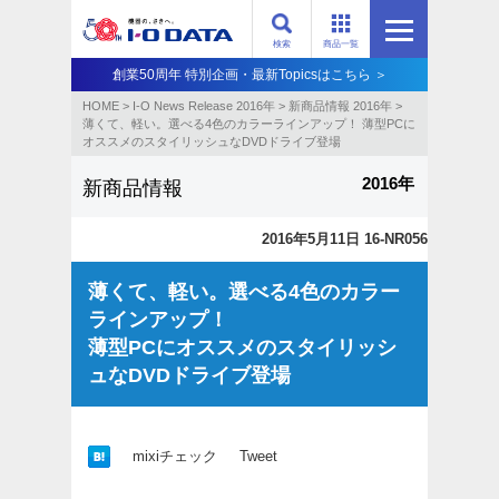
検索
商品一覧
創業50周年 特別企画・最新Topicsはこちら ＞
HOME
>
I-O News Release 2016年
>
新商品情報 2016年
>
薄くて、軽い。選べる4色のカラーラインアップ！ 薄型PCに
オススメのスタイリッシュなDVDドライブ登場
2016年
新商品情報
2016年5月11日 16-NR056
薄くて、軽い。選べる4色のカラー
ラインアップ！
薄型PCにオススメのスタイリッシ
ュなDVDドライブ登場
mixiチェック
Tweet