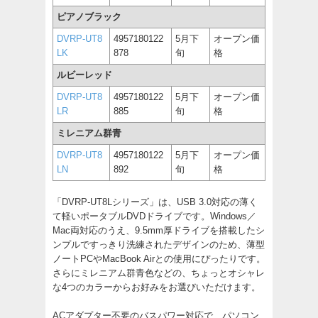
ピアノブラック
DVRP-UT8
4957180122
5月下
オープン価
LK
878
旬
格
ルビーレッド
DVRP-UT8
4957180122
5月下
オープン価
LR
885
旬
格
ミレニアム群青
DVRP-UT8
4957180122
5月下
オープン価
LN
892
旬
格
「DVRP-UT8Lシリーズ」は、USB 3.0対応の薄く
て軽いポータブルDVDドライブです。Windows／
Mac両対応のうえ、9.5mm厚ドライブを搭載したシ
ンプルですっきり洗練されたデザインのため、薄型
ノートPCやMacBook Airとの使用にぴったりです。
さらにミレニアム群青色などの、ちょっとオシャレ
な4つのカラーからお好みをお選びいただけます。
ACアダプター不要のバスパワー対応で、パソコン