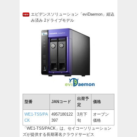
エビデンスソリューション「eviDaemon」組込
み済み 2ドライブモデル
出荷予
型番
JANコード
価格
定
WE1-TS5/PA
4957180122
3月下
オープン
CK
397
旬
価格
「WE1-TS5/PACK」は、セイコーソリューション
ズが提供する長期署名クラウドサービス