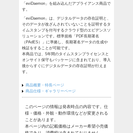
「eviDaemon」を組み込んだアプライアンス商品で
す。
「eviDaemon」は、デジタルデータの存在証明と、
そのデータが改ざんされていないことを証明するタ
イムスタンプを付与するクラウド型のエビデンスソ
リューションです。標準規格「PDF長期署名
（PAdES）」に準拠し、長期署名データの生成や
検証をすることが可能です。
本商品では、5年間のタイムスタンプライセンスと
オンサイト保守もパッケージに含まれており、導入
後からすぐにデジタルデータの存在証明が行えま
す。
商品概要・特長ページ
商品仕様・ギャラリーページ
このページの情報は発表時点の内容です。仕
様・価格・外観・動作環境などが変更される
ことがあります。
本ページ内の記載価格はメーカー希望小売価
格であり、消費税は含まれておりません。