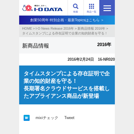
検索
商品一覧
創業50周年 特別企画・最新Topicsはこちら ＞
HOME
>
I-O News Release 2016年
>
新商品情報 2016年
>
タイムスタンプによる存在証明で企業の知的財産を守る！
2016年
新商品情報
2016年2月24日 16-NR020
タイムスタンプによる存在証明で企
業の知的財産を守る！
長期署名クラウドサービスを搭載し
たアプライアンス商品が新登場
mixiチェック
Tweet