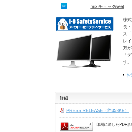
mixiチェック
Tweet
株式
長：
ス「
レイ
万が
「デ
す。
お
詳細
PRESS RELEASE（約398KB）
印刷に適したPDF形