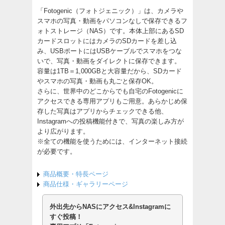
「Fotogenic（フォトジェニック）」は、カメラや
スマホの写真・動画をパソコンなしで保存できるフ
ォトストレージ（NAS）です。本体上部にあるSD
カードスロットにはカメラのSDカードを差し込
み、USBポートにはUSBケーブルでスマホをつな
いで、写真・動画をダイレクトに保存できます。
容量は1TB＝1,000GBと大容量だから、SDカード
やスマホの写真・動画も丸ごと保存OK。
さらに、世界中のどこからでも自宅のFotogenicに
アクセスできる専用アプリもご用意。あらかじめ保
存した写真はアプリからチェックできる他、
Instagramへの投稿機能付きで、写真の楽しみ方が
より広がります。
※全ての機能を使うためには、インターネット接続
が必要です。
商品概要・特長ページ
商品仕様・ギャラリーページ
外出先からNASにアクセス&Instagramに
すぐ投稿！