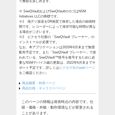
で番組を楽しめます。
※ SeeQVaultおよびSeeQVaultのロゴはNSM
Initiatives LLCの商標です。
※1 地デジ放送をDR画質で保存した場合の録画時
間です。レコーダーによって保存可能な時間が異な
る場合がございます。
※2 ピクセラ社製の「SeeQVault プレーヤー」の
インストールが必要です。
なお、本アプリケーションは2020年6月末まで無償
配布予定です。また「SeeQVault プレーヤー」で使
われている、SeeQVault™暗号を復号するために必
要なNSMデバイス鍵の更新は、2022年6月末までサ
ポート予定です。詳しくは
ピクセラ社のwebページ
をご確認ください。
商品概要・特長ページ
商品仕様・ギャラリーページ
このページの情報は発表時点の内容です。仕
様・価格・外観・動作環境などが変更される
ことがあります。