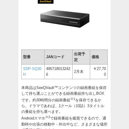
出荷予
型番
JANコード
価格
定
SDP-SQ30
495718013242
￥27,70
2月末
H
6
0
本商品はSeeQVault™コンテンツの録画番組を保存
して持ち運ぶことができる録画番組持ち出しBOX
※1
です。約30時間分の録画番組
を保存できるか
ら、ドラマであれば、1クール（10話）3タイトル
の番組を持ち運べます。
※2
Androidスマホ
で録画番組を鑑賞できるので、通
勤時や出張の移動中・外出中など、さまざまな場所