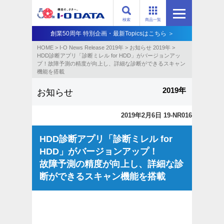
検索
商品一覧
創業50周年 特別企画・最新Topicsはこちら ＞
HOME
>
I-O News Release 2019年
>
お知らせ 2019年
>
HDD診断アプリ「診断ミレル for HDD」がバージョンアッ
プ！故障予測の精度が向上し、詳細な診断ができるスキャン
機能を搭載
2019年
お知らせ
2019年2月6日 19-NR016
HDD診断アプリ「診断ミレル for
HDD」がバージョンアップ！
故障予測の精度が向上し、詳細な診
断ができるスキャン機能を搭載