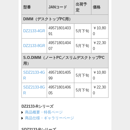
出荷予
型番
JANコード
価格
定
DIMM（デスクトップPC用）
49571801403
￥10,80
DZ2133-4GR
5月下旬
91
0
49571801404
￥22,30
DZ2133-8GR
5月下旬
07
0
S.O.DIMM（ノートPC／スリムデスクトップPC
用）
SDZ2133-4G
49571801405
￥10,80
5月下旬
R
99
0
SDZ2133-8G
49571801406
￥22,30
5月下旬
R
05
0
DZ2133-Rシリーズ
商品概要・特長ページ
商品仕様・ギャラリーページ
SDZ2133-Rシリーズ