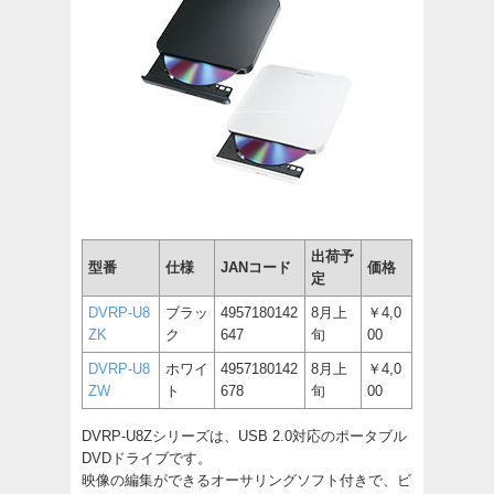
出荷予
型番
仕様
JANコード
価格
定
DVRP-U8
ブラッ
4957180142
8月上
￥4,0
ZK
ク
647
旬
00
DVRP-U8
ホワイ
4957180142
8月上
￥4,0
ZW
ト
678
旬
00
DVRP-U8Zシリーズは、USB 2.0対応のポータブル
DVDドライブです。
映像の編集ができるオーサリングソフト付きで、ビ