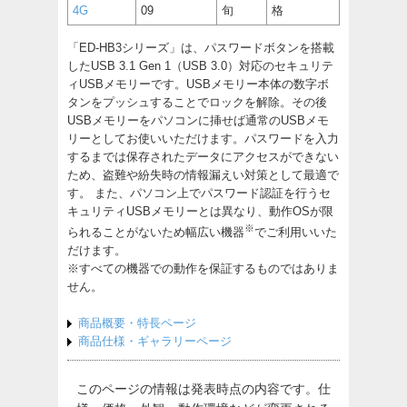
4G
09
旬
格
「ED-HB3シリーズ」は、パスワードボタンを搭載
したUSB 3.1 Gen 1（USB 3.0）対応のセキュリテ
ィUSBメモリーです。USBメモリー本体の数字ボ
タンをプッシュすることでロックを解除。その後
USBメモリーをパソコンに挿せば通常のUSBメモ
リーとしてお使いいただけます。パスワードを入力
するまでは保存されたデータにアクセスができない
ため、盗難や紛失時の情報漏えい対策として最適で
す。 また、パソコン上でパスワード認証を行うセ
キュリティUSBメモリーとは異なり、動作OSが限
※
られることがないため幅広い機器
でご利用いいた
だけます。
※すべての機器での動作を保証するものではありま
せん。
商品概要・特長ページ
商品仕様・ギャラリーページ
このページの情報は発表時点の内容です。仕