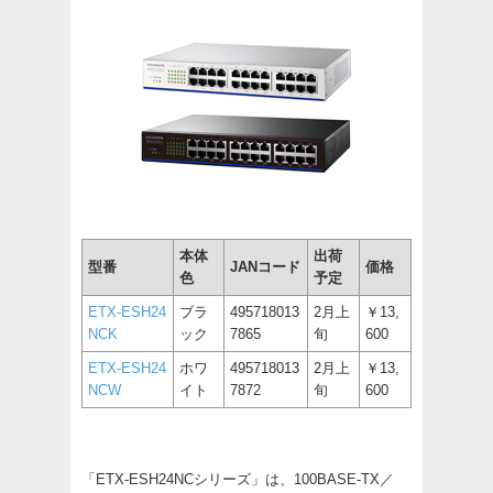
本体
出荷
型番
JANコード
価格
色
予定
ETX-ESH24
ブラ
495718013
2月上
￥13,
NCK
ック
7865
旬
600
ETX-ESH24
ホワ
495718013
2月上
￥13,
NCW
イト
7872
旬
600
「ETX-ESH24NCシリーズ」は、100BASE-TX／