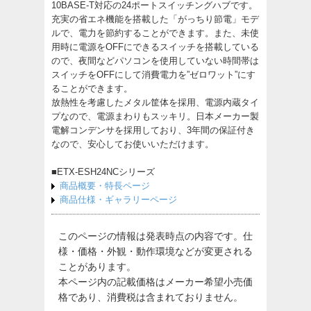
10BASE-T対応の24ポートスイッチングハブです。
充実の省エネ機能を搭載した「がっちり節電」モデ
ルで、電力を節約することができます。また、未使
用時に電源をOFFにできるスイッチを搭載している
ので、夜間などパソコンを使用していない時間帯は
スイッチをOFFにして消費電力を”ゼロワット”にす
ることができます。
放熱性を考慮したメタル筐体を採用、電源内蔵タイ
プなので、電源まわりもスッキリ。日本メーカー製
電解コンデンサを採用しており、3年間の保証付き
なので、安心してお使いいただけます。
■ETX-ESH24NCシリーズ
商品概要・特長ページ
商品仕様・ギャラリーページ
このページの情報は発表時点の内容です。仕
様・価格・外観・動作環境などが変更される
ことがあります。
本ページ内の記載価格はメーカー希望小売価
格であり、消費税は含まれておりません。