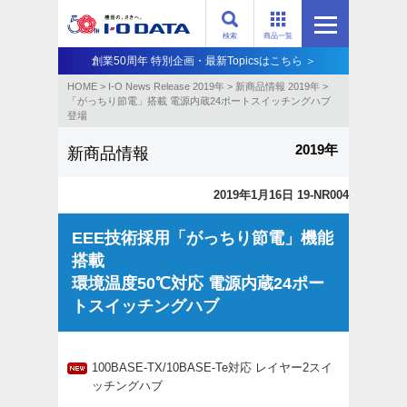
検索
商品一覧
創業50周年 特別企画・最新Topicsはこちら ＞
HOME
>
I-O News Release 2019年
>
新商品情報 2019年
>
「がっちり節電」搭載 電源内蔵24ポートスイッチングハブ
登場
2019年
新商品情報
2019年1月16日 19-NR004
EEE技術採用「がっちり節電」機能
搭載
環境温度50℃対応 電源内蔵24ポー
トスイッチングハブ
100BASE-TX/10BASE-Te対応 レイヤー2スイ
ッチングハブ