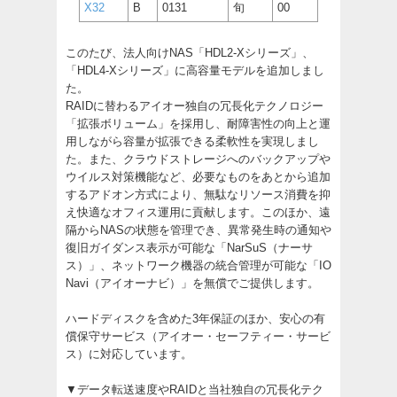
X32
B
0131
旬
00
このたび、法人向けNAS「HDL2-Xシリーズ」、
「HDL4-Xシリーズ」に高容量モデルを追加しまし
た。
RAIDに替わるアイオー独自の冗長化テクノロジー
「拡張ボリューム」を採用し、耐障害性の向上と運
用しながら容量が拡張できる柔軟性を実現しまし
た。また、クラウドストレージへのバックアップや
ウイルス対策機能など、必要なものをあとから追加
するアドオン方式により、無駄なリソース消費を抑
え快適なオフィス運用に貢献します。このほか、遠
隔からNASの状態を管理でき、異常発生時の通知や
復旧ガイダンス表示が可能な「NarSuS（ナーサ
ス）」、ネットワーク機器の統合管理が可能な「IO
Navi（アイオーナビ）」を無償でご提供します。
ハードディスクを含めた3年保証のほか、安心の有
償保守サービス（アイオー・セーフティー・サービ
ス）に対応しています。
▼データ転送速度やRAIDと当社独自の冗長化テク