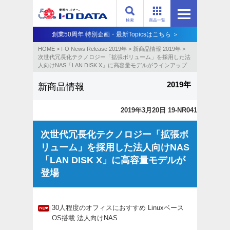
検索
商品一覧
創業50周年 特別企画・最新Topicsはこちら ＞
HOME
>
I-O News Release 2019年
>
新商品情報 2019年
>
次世代冗長化テクノロジー「拡張ボリューム」を採用した法
人向けNAS「LAN DISK X」に高容量モデルがラインアップ
2019年
新商品情報
2019年3月20日 19-NR041
次世代冗長化テクノロジー「拡張ボ
リューム」を採用した法人向けNAS
「LAN DISK X」に高容量モデルが
登場
30人程度のオフィスにおすすめ Linuxベース
OS搭載 法人向けNAS