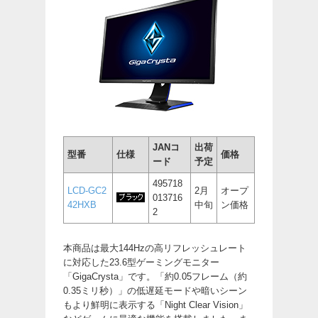
JANコ
出荷
型番
仕様
価格
ード
予定
495718
LCD-GC2
2月
オープ
013716
42HXB
中旬
ン価格
2
本商品は最大144Hzの高リフレッシュレート
に対応した23.6型ゲーミングモニター
「GigaCrysta」です。「約0.05フレーム（約
0.35ミリ秒）」の低遅延モードや暗いシーン
もより鮮明に表示する「Night Clear Vision」