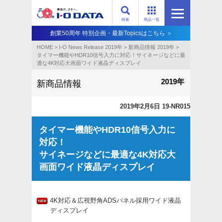
検索
商品一覧
創業50周年 特別企画・最新Topicsはこちら ＞
HOME
>
I-O News Release 2019年
>
新商品情報 2019年
>
タイマー機能やHDR10信号入力に対応！サイネージなどに最
適な4K対応大画面ワイド液晶ディスプレイ
2019年
新商品情報
2019年2月6日 19-NR015
タイマー機能やHDR10信号入力に
対応！
サイネージなどに最適な4K対応大
画面ワイド液晶ディスプレイ
4K対応＆広視野角ADSパネル採用ワイド液晶
ディスプレイ