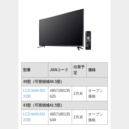
出荷予
型番
JANコード
価格
定
49型（可視領域48.5型）
LCD-M4K492
4957180135
オープン
2月末
XDB
625
価格
43型（可視領域42.5型）
LCD-M4K432
4957180135
オープン
2月末
XDB
649
価格