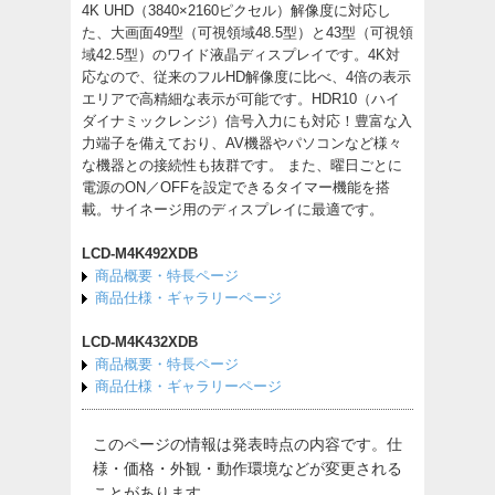
4K UHD（3840×2160ピクセル）解像度に対応し
た、大画面49型（可視領域48.5型）と43型（可視領
域42.5型）のワイド液晶ディスプレイです。4K対
応なので、従来のフルHD解像度に比べ、4倍の表示
エリアで高精細な表示が可能です。HDR10（ハイ
ダイナミックレンジ）信号入力にも対応！豊富な入
力端子を備えており、AV機器やパソコンなど様々
な機器との接続性も抜群です。 また、曜日ごとに
電源のON／OFFを設定できるタイマー機能を搭
載。サイネージ用のディスプレイに最適です。
LCD-M4K492XDB
商品概要・特長ページ
商品仕様・ギャラリーページ
LCD-M4K432XDB
商品概要・特長ページ
商品仕様・ギャラリーページ
このページの情報は発表時点の内容です。仕
様・価格・外観・動作環境などが変更される
ことがあります。