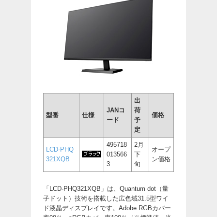
出
JANコ
荷
型番
仕様
価格
ード
予
定
495718
2月
LCD-PHQ
オープ
013566
下
321XQB
ン価格
3
旬
「LCD-PHQ321XQB」は、Quantum dot（量
子ドット）技術を搭載した広色域31.5型ワイ
ド液晶ディスプレイです。Adobe RGBカバー