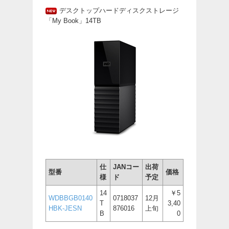
デスクトップハードディスクストレージ
「My Book」14TB
仕
JANコー
出荷
型番
価格
様
ド
予定
14
￥5
WDBBGB0140
0718037
12月
T
3,40
HBK-JESN
876016
上旬
B
0