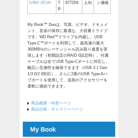
0JBK-JESN
T
877259
上旬
ン価格
B
My Book™ Duoは、写真、ビデオ、ドキュメ
ント、音楽の保存に最適な、大容量ドライブ
です。WD Red™ドライブを内蔵し、USB
Type-C™ポートを利用して、超高速の最大
360MB/sのシーケンシャル読み取り速度を実
現します（初期設定のRAID 0設定時）。付属
ケーブルは全てUSB Type-Cポートに対応し、
幅広い互換性を確保できます（USB 3.1 Gen
1/3.0/2.0対応）。さらに2基のUSB Type-Aハ
ブポートを使用して、追加のアクセサリーを
柔軟に接続できます。
商品概要・特長ページ
商品仕様・ギャラリーページ
My Book