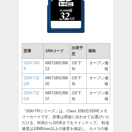
出荷予
型番
JANコード
価格
定
SDH-T8G
49571801399
3月下
オープン価
R
13
旬
格
SDH-T16
49571801399
3月下
オープン価
GR
20
旬
格
SDH-T32
49571801399
3月下
オープン価
GR
37
旬
格
「SDH-TRシリーズ」は、Class 10対応SDHCメモ
リーカードです。容量は用途に合わせてお選びいた
だける、8GBから32GBまでをラインナップ。 転送
速度は10MB/sec以上の速度を保証し、カメラの撮