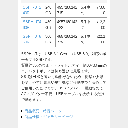
SSPH-UT2
240
4957180142
5月中
\7,80
40R
GB
715
旬
0
SSPH-UT4
480
4957180142
5月中
\12,2
80R
GB
722
旬
00
SSPH-UT9
960
4957180142
5月中
\22,1
60R
GB
739
旬
00
SSPH-UTは、USB 3.1 Gen 1（USB 3.0）対応のポ
ータブルSSDです。
質量約55gのウルトラライトボディ！約80×80mmの
コンパクトボディは持ち運びに最適です。
SSDはHDDと違い可動部がないため、衝撃や振動
を受けやすい電車や飛行機など移動中でも安心して
ご使用いただけます。USBバスパワー駆動なので
ACアダプター不要。USBケーブルを接続するだけ
で動きます。
商品概要・特長ページ
商品仕様・ギャラリーページ