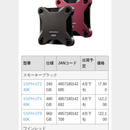
出荷予
型番
仕様
JANコード
価格
定
スモーキーブラック
SSPH-UT2
240
4957180142
4月下
\7,80
40K
GB
685
旬
0
SSPH-UT4
480
4957180142
4月下
\12,2
80K
GB
692
旬
00
SSPH-UT9
960
4957180142
4月下
\22,1
60K
GB
708
旬
00
ワインレッド