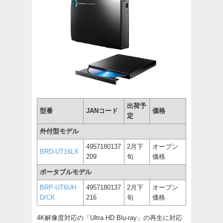
出荷予
型番
JANコード
価格
定
外付型モデル
4957180137
2月下
オープン
BRD-UT16LX
209
旬
価格
ポータブルモデル
BRP-UT6UH
4957180137
2月下
オープン
D/CK
216
旬
価格
4K解像度対応の「Ultra HD Blu-ray」の再生に対応