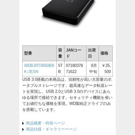
容
JANコー
出荷
型番
価格
量
ド
日
WDBJRT0050BB
5T
07180378
9月
￥25,
K-JESN
B
71622
中旬
500
USB 3.0搭載の本商品は、信頼性が高い大容量のポ
ータブルストレージです。超高速なデータ転送レー
トを実現し、USB 2.0とUSB 3.0のデバイスにあら
ゆる場所で接続できます。セキュリティ機能を省い
てお値打ちな価格を実現。WD製純正ドライブのみ
を搭載しています。
商品概要・特長ページ
商品仕様・ギャラリーページ