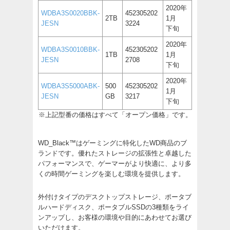
2020年
WDBA3S0020BBK-
452305202
2TB
1月
JESN
3224
下旬
2020年
WDBA3S0010BBK-
452305202
1TB
1月
JESN
2708
下旬
2020年
WDBA3S5000ABK-
500
452305202
1月
JESN
GB
3217
下旬
※上記型番の価格はすべて「オープン価格」です。
WD_Black™はゲーミングに特化したWD商品のブ
ランドです。優れたストレージの拡張性と卓越した
パフォーマンスで、ゲーマーがより快適に、より多
くの時間ゲーミングを楽しむ環境を提供します。
外付けタイプのデスクトップストレージ、ポータブ
ルハードディスク、ポータブルSSDの3種類をライ
ンアップし、お客様の環境や目的にあわせてお選び
いただけます。