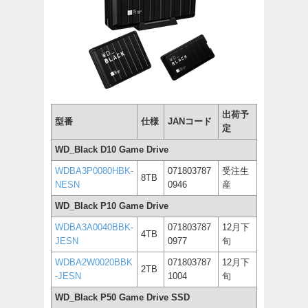
出荷予
型番
仕様
JANコード
定
WD_Black D10 Game Drive
WDBA3P0080HBK-
071803787
受注生
8TB
NESN
0946
産
WD_Black P10 Game Drive
WDBA3A0040BBK-
071803787
12月下
4TB
JESN
0977
旬
WDBA2W0020BBK
071803787
12月下
2TB
-JESN
1004
旬
WD_Black P50 Game Drive SSD