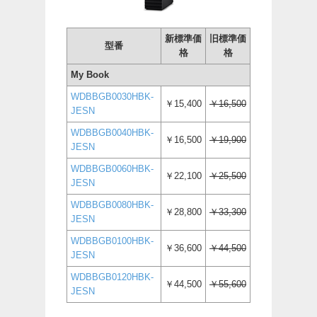
新標準価
旧標準価
型番
格
格
My Book
WDBBGB0030HBK-
￥15,400
￥16,500
JESN
WDBBGB0040HBK-
￥16,500
￥19,900
JESN
WDBBGB0060HBK-
￥22,100
￥25,500
JESN
WDBBGB0080HBK-
￥28,800
￥33,300
JESN
WDBBGB0100HBK-
￥36,600
￥44,500
JESN
WDBBGB0120HBK-
￥44,500
￥55,600
JESN