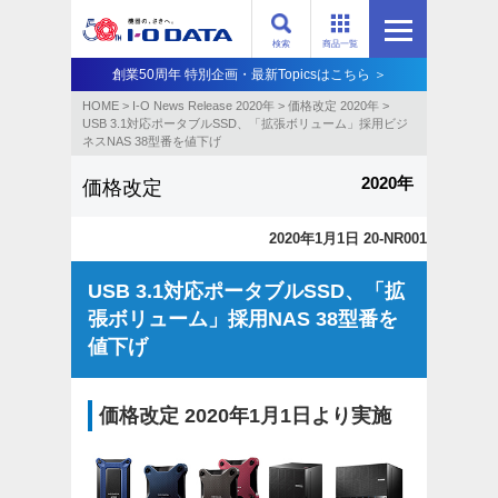
検索
商品一覧
創業50周年 特別企画・最新Topicsはこちら ＞
HOME
>
I-O News Release 2020年
>
価格改定 2020年
>
USB 3.1対応ポータブルSSD、「拡張ボリューム」採用ビジ
ネスNAS 38型番を値下げ
2020年
価格改定
2020年1月1日 20-NR001
USB 3.1対応ポータブルSSD、「拡
張ボリューム」採用NAS 38型番を
値下げ
価格改定 2020年1月1日より実施