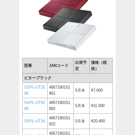
出荷予
価格（税
型番
JANコード
定
抜）
ビターブラック
SSPL-UT25
4957180151
5月末
¥7,600
0K
861
SSPL-UT50
4957180151
5月末
¥11,500
0K
892
4957180151
SSPL-UT1K
5月末
¥20,400
922
4957180151