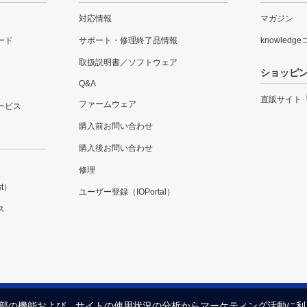
対応情報
マガジン
ード
サポート・修理終了品情報
knowledg
取扱説明書／ソフトウェア
ショッピ
Q&A
直販サイト
ファームウェア
ービス
購入前お問い合わせ
購入後お問い合わせ
修理
t）
ユーザー登録（IOPortal）
ス
内の一部の機能および、サイトの使用状況の分析からマーケティング活動に