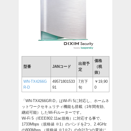
価格
出荷予
型番
JANコード
（税
定
抜）
WN-TX4266G
49571801533
7月下
￥19,90
R-D
91
旬
0
「WN-TX4266GR-D」はWi-Fi 5に対応し、ホームネ
ットワークセキュリティ機能も搭載（1年間有効、
継続可能）したWi-Fiルーターです。
Wi-Fi 5（IEEE802.11ac規格）に対応する事で、
1733Mbps（規格値 ※1）のバンドを2つ、2.4GHz
の800Mbps （規格値 ※1※2）の合計3つの電波に