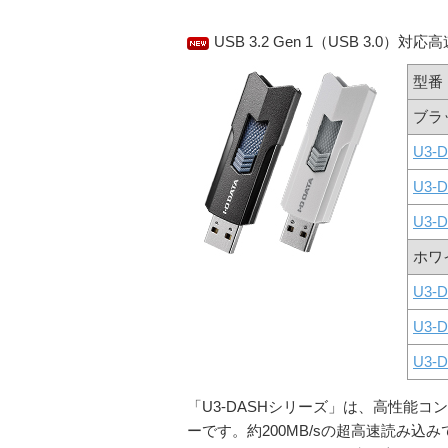
USB 3.2 Gen 1（USB 3.0）対
型番
ブラ
U3-
U3-
U3-
ホワ
U3-
U3-
U3-
「U3-DASHシリーズ」は、高性能コントロ
ーです。約200MB/sの超高速読み